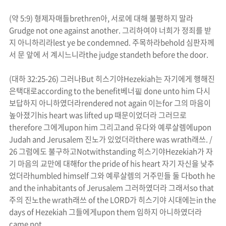
(
약
5:9)
형제자매들
brethren
아
,
서로에 대해 불평하지 말라
Grudge not one against another.
그리하여야 너희가 정죄를 받
지 아니하리라
lest ye be condemned.
주목하라
behold
심판자께
서 문 앞에 서 계시느니라
the judge standeth before the door.
(
대하
32:25-26)
그러나
But
히스기야
Hezekiah
는 자기에게 행해진
은택대로
according to the benefit
베너핕
done unto him
다시
보답하지 아니하였더라
rendered not again
이는
for
그의 마음이
높아졌기
his heart was lifted up
때문이었더라 그러므로
therefore
그에게
upon him
그리고
and
유다와 예루살렘에
upon
Judah and Jerusalem
진노
가 있었더라
there was
wrath
래쓰
. /
26
그럼에도 불구하고
Notwithstanding
히스기야
Hezekiah
가 자
기 마음의 교만에 대해
for the pride of his heart
자기 자신을 낮추
었더라
humbled himself
그와 예루살렘의 거주민들 둘 다
both he
and the inhabitants of Jerusalem
그러하였더라 그래서
so that
주의
진노
the
wrath
래쓰
of the LORD
가 히스기야 시대에는
in the
days of Hezekiah
그들에게
upon them
임하지 아니하였더라
came not.