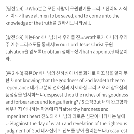
(
딤전
2:4)
그
Who
분은 모든 사람이 구원받기를 그리고 진리의 지식
에 이르기
have all men to be saved, and to come unto the
knowledge of the truth
를 원하시느니라
will.
(
살전
5:9)
이는
For
하나님께서 우리를
진노
wrath
로가 아니라 우리
주 예수 그리스도를 통해서
by our Lord Jesus Christ
구원
salvation
을 얻도록
to obtain
정해두셨기
hath appointed
때문이
라
.
(
롬
2:4-8)
혹은
Or
하나님의 선하심이 너를 회개로 이끄심을 알지 못
한 채
not knowing that the goodness of God leadeth thee to
repentance
네가 그분의 선하심과 자제하심 그리고 오래 참으심의
풍성함을 멸시하느냐
despisest thou the riches of his goodness
and forbearance and longsuffering? / 5
오직
But
너의 완고함과
뉘우치지 아니하는 마음에 따라
after thy hardness and
impenitent heart
진노
와 하나님의 의로운 심판이 나타나는 날에
대해
against the day of
wrath
and revelation of the righteous
judgment of God
네자신에게
진노
를 쌓아 올리는도다
treasurest