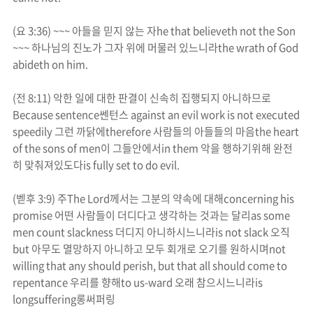
(
요
3:36) ~~~
아들을 믿지 않는 자
he that believeth not the Son
~~~
하나님의
진노
가 그자 위에 머물러 있느니라
the
wrath
of God
abideth on him.
(
전
8:11)
악한 일에 대한 판결이 신속히 집행되지 아니하므로
Because sentence
쎈턴스
against an evil work is not executed
speedily
그런 까닭에
therefore
사람들의 아들들의 마음
the heart
of the sons of men
이 그들안에서
in them
악을 행하기위해 완전
히 맞춰져있도다
is fully set to do evil.
(
벧후
3:9)
주
The Lord
께서는 그분의 약속에 대해
concerning his
promise
어떤 사람들이 더디다고 생각하는 것과는 달리
as some
men count slackness
더디지 아니하시느니라
is not slack
오직
but
아무도 멸망하지 아니하고 모두 회개로 오기를 원하시며
not
willing that any should perish, but that all should come to
repentance
우리를 향해
to us-ward
오래 참으시느니라
is
longsuffering
롱써퍼링