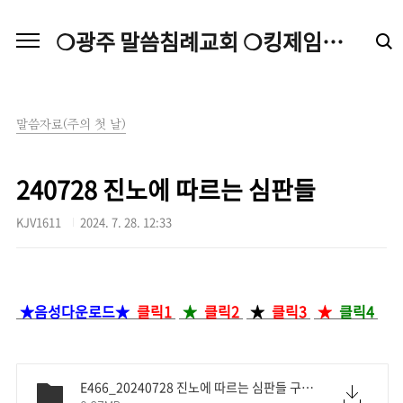
본문 바로가기
❍광주 말씀침례교회 ❍킹제임스성경 ❍독립침례교회
말씀자료(주의 첫 날)
240728 진노에 따르는 심판들
KJV1611
2024. 7. 28. 12:33
★음성다운로드★
클릭1
★
클릭2
★
클릭3
★
클릭4
E466_20240728 진노에 따르는 심판들 구절.hwp