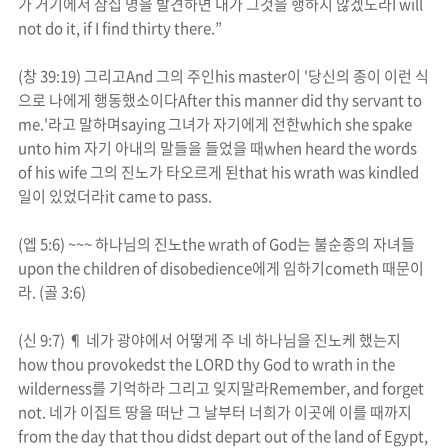
가 거기에서 삼십 명을 발견하면 내가 그것을 행하지 않겠노라
I will
not do it, if I find thirty there.”
(
창
39:19)
그리고
And
그의 주인
his master
이
'
당신의 종이 이런 식
으로 나에게 행동했소이다
After this manner did thy servant to
me.'
라고 말하며
saying
그녀가 자기에게 전한
which she spake
unto him
자기 아내의 말들을 들었을 때
when heard the words
of his wife
그의
진노
가 타오르게 된
that his
wrath
was kindled
일이 있었더라
it came to pass.
(
엡
5:6) ~~~
하나님의
진노
the
wrath
of God
는 불순종의 자녀들
upon the children of disobedience
에게 임하기
cometh
때문이
라
.
(
골
3:6)
(
신
9:7) ¶
네가 광야에서 어떻게 주 네 하나님을
진노
케 했는지
how thou provokedst the LORD thy God to
wrath
in the
wilderness
를 기억하라 그리고 잊지말라
Remember, and forget
not.
네가 이집트 땅을 떠난 그 날부터 너희가 이곳에 이를 때까지
from the day that thou didst depart out of the land of Egypt,