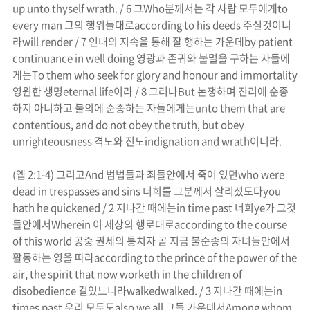
up unto thyself
wrath
. / 6
그
Who
분께서는 각 사람 모두에게
to
every man
그의 행위들대로
according to his deeds
주실것이니
라
will render / 7
인내의 지속을 통해 잘 행하는 가운데
by patient
continuance in well doing
영광과 존귀와 불멸을 구하는 자들에
게는
To them who seek for glory and honour and immortality
영원한 생명
eternal life
이라
/ 8
그러나
But
논쟁하며 진리에 순종
하지 아니하고 불의에 순종하는 자들에게는
unto them that are
contentious, and do not obey the truth, but obey
unrighteousness
격노와
진노
indignation and
wrath
이니라
.
(
엡
2:1-4)
그리고
And
범법들과 죄들안에서 죽어 있던
who were
dead in trespasses and sins
너희를 그분께서 살리셨도다
you
hath he quickened / 2
지나간 때에는
in time past
너희
ye
가 그것
들안에서
Wherein
이 세상의 행로대로
according to the course
of this world
공중 권세의 통치자 곧 지금 불순종의 자녀들안에서
활동하는 영을 따라
according to the prince of the power of the
air, the spirit that now worketh in the children of
disobedience
걸었느니라
walkedwalked. / 3
지나간 때에는
in
times past
우리 모두도
also we all
그들 가운데서
Among whom