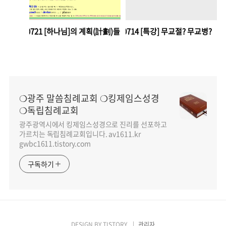
240721 [하나님]의 계획(計劃)들
240714 [특강] 무교절? 무교병?
❍광주 말씀침례교회 ❍킹제임스성경
❍독립침례교회
광주광역시에서 킹제임스성경으로 진리를 선포하고
가르치는 독립침례교회입니다. av1611.kr
gwbc1611.tistory.com
구독하기
DESIGN BY
TISTORY
관리자