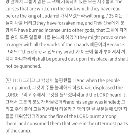
왕 앞에서 그들이 읽은 그 책에 기록되어 있는 모든 저주들
all the
curses that are written in the book which they have read
before the king of Judah
을 가져오겠노라
will bring. / 25
이는 그
들이 나를 버리고
they have forsaken me, and
다른 신들에게 분
향하여
have burned incense unto other gods, that
그들이 자기
들 손의 모든 일들로 나를
분노
케 하였기
they might provoke me
to
anger
with all the works of their hands
때문이라
Because.
그러므로
therefore
내
진노
my
wrath
가 이곳에 쏟아 부어져서 꺼
지지 아니하리라
shall be poured out upon this place, and shall
not be quenched.
(
민
11:1)
그리고 그 백성이 불평했을 때
And when the people
complained,
그것이 주를 불쾌하게 하였더라
it displeased the
LORD:
그리고 주께서 그것을 들으셨더라
and the LORD heard it;
그래서 그분의
분노
가 타올랐더라
and his
anger
was kindled;
그
리고 주의 불이 그들가운데서 타올라 진영의 맨 끝 부분들에 있던 자
들을 태워없앴더라
and the fire of the LORD burnt among
them, and consumed them that were in the uttermost parts
of the camp.