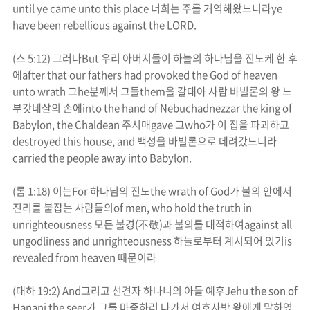
until ye came unto this place
너희는 주를 거역해왔느니라
ye
have been rebellious against the LORD.
(
스
5:12)
그러나
But
우리 아버지들이 하늘의 하나님을
진노
케 한 후
에
after that our fathers had provoked the God of heaven
unto
wrath
그
he
분께서 그들
them
을 갈대아 사람 바빌론의 왕 느
부갓네살의 손에
into the hand of Nebuchadnezzar the king of
Babylon, the Chaldean
주시매
gave
그
who
가 이 집을 파괴하고
destroyed this house, and
백성을 바빌론으로 데려갔느니라
carried the people away into Babylon.
(
롬
1:18)
이는
For
하나님의
진노
the
wrath
of God
가 불의 안에서
진리를 붙잡는 사람들의
of men, who hold the truth in
unrighteousness
모든 불경
(
不敬
)
과 불의를 대적하여
against all
ungodliness and unrighteousness
하늘로부터 계시되어 있기
is
revealed from heaven
때문이라
(
대하
19:2) And
그리고 선견자
하나니의 아들 예후
Jehu the son of
Hanani the seer
가 그를 마중하러 나가서 여호사밧 왕에게 말하였