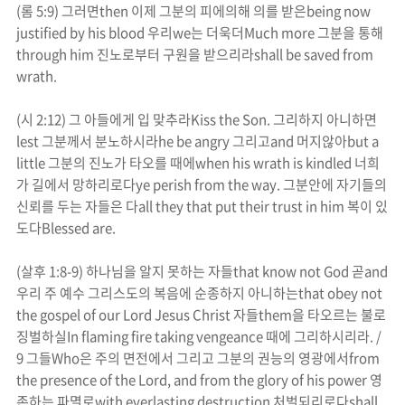
(
롬
5:9)
그러면
then
이제 그분의 피에의해 의를 받은
being now
justified by his blood
우리
we
는 더욱더
Much more
그분을 통해
through him
진노
로부터 구원을 받으리라
shall be saved from
wrath
.
(
시
2:12)
그 아들에게 입 맞추라
Kiss the Son.
그리하지 아니하면
lest
그분께서
분노
하시라
he be
angry
그리고
and
머지않아
but a
little
그분의
진노
가 타오를 때에
when his
wrath
is kindled
너희
가 길에서 망하리로다
ye perish from the way.
그분안에 자기들의
신뢰를 두는 자들은 다
all they that put their trust in him
복이 있
도다
Blessed are.
(
살후
1:8-9)
하나님을 알지 못하는 자들
that know not God
곧
and
우리 주 예수 그리스도의 복음에 순종하지 아니하는
that obey not
the gospel of our Lord Jesus Christ
자들
them
을 타오르는 불로
징벌하실
In flaming fire taking vengeance
때에 그리하시리라
. /
9
그들
Who
은 주의 면전에서 그리고 그분의 권능의 영광에서
from
the presence of the Lord, and from the glory of his power
영
존하는 파멸로
with everlasting destruction
처벌되리로다
shall