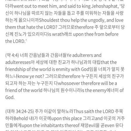
더라
went out to meet him, and said to king Jehoshaphat, ‘
당
신이 하나님을 따르지 않는 자들을 돕고 주를 미워하는 자들을 사랑
하는게 옳으니이까
Shouldest thou help the ungodly, and love
them that hate the LORD?
그러므로
therefore
주 앞으로부터 당
신께
진노
가 있으리이다
is
wrath
래쓰
upon thee from before
the LORD.’
(
약
4:4)
너희 간음남들과 간음녀들
Ye adulterers and
adulteresses
아 세상에 대한 친교가 하나님과의 대립
that the
friendship of the world is enmity with God
임을 너희가
알지 못
하느냐
know ye not
?
그러므로
therefore
누구든지 세상의 친구가
되고자 하는 자는 누구든지 다
whosoever therefore will be a
friend of the world
하나님의 원수이니라
is the enemy
에너미
of
God
.
(
대하
34:24-25)
주가 이같이 말하노라
Thus saith the LORD
주목
하라
Behold
내
I
가 이곳에
upon this place
그리고
and
이곳의 거주
민들에게
upon the inhabitants thereof
재앙
evil
을 곧
even
유다