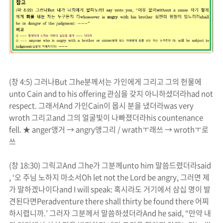
(
창
4:5)
그러나
But
그
he
분께서는 가인에게 그리고 그의 헌물에
unto Cain and to his offering
관심을 갖지 아니하셨더라
had not
respect.
그래서
And
가인
Cain
이 몹시
분
을 냈더라
was very
wroth
그리고
and
그의 얼굴빛이 나빠졌더라
his countenance
fell.
★
anger
앵거
→
angry
앵그리
/
wrath
ㅜ래쓰
→
wroth
ㅜ로
쓰
(
창
18:30)
그릭고
And
그
he
가 그분께
unto him
말씀드렸더라
said
, ‘
오 주님
노
하지 마소서
Oh let not the Lord be
angry
,
그러면 제
가 말하겠나이다
and I will speak:
혹시라도 거기에서 삼십 명이 발
견된다면
Peradventure there shall thirty be found there
어찌
하시렵니까
.’
그러자 그분께서 말씀하셨더라
And he said, “
만약 내