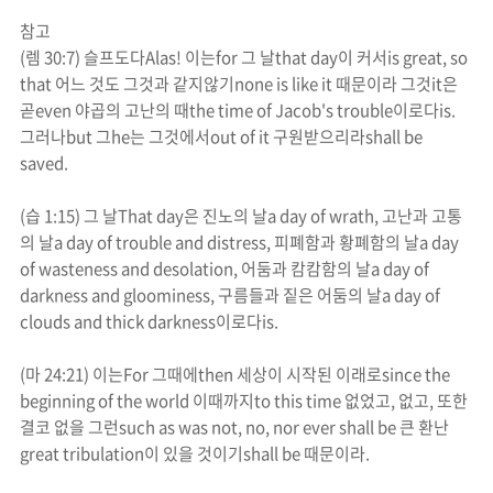
참고
(
렘
30:7)
슬프도다
Alas!
이는
for
그 날
that day
이 커서
is great, so
that
어느 것도 그것과 같지않기
none is like it
때문이라 그것
it
은
곧
even
야곱의 고난의 때
the time of Jacob's trouble
이로다
is.
그러나
but
그
he
는 그것에서
out of it
구원받으리라
shall be
saved.
(
습
1:15)
그 날
That day
은
진노
의 날
a day of
wrath
,
고난과 고통
의 날
a day of trouble and distress,
피폐함과 황폐함의 날
a day
of wasteness and desolation,
어둠과 캄캄함의 날
a day of
darkness and gloominess,
구름들과 짙은 어둠의 날
a day of
clouds and thick darkness
이로다
is.
(
마
24:21)
이는
For
그때에
then
세상이 시작된 이래로
since the
beginning of the world
이때까지
to this time
없었고
,
없고
,
또한
결코 없을 그런
such as was not, no, nor ever shall be
큰 환난
great tribulation
이 있을 것이기
shall be
때문이라
.