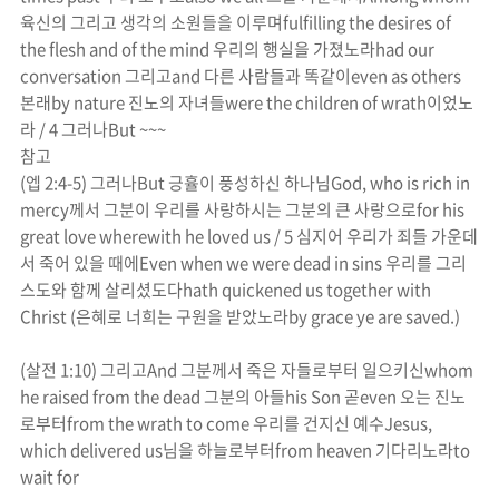
육신의 그리고 생각의 소원들을 이루며
fulfilling the desires of
the flesh and of the mind
우리의 행실을 가졌노라
had our
conversation
그리고
and
다른 사람들과 똑같이
even as others
본래
by nature
진노
의 자녀들
were the children of
wrath
이었노
라
/ 4
그러나
But ~~~
참고
(
엡
2:4-5)
그러나
But
긍휼이 풍성하신 하나님
God, who is rich in
mercy
께서 그분이 우리를 사랑하시는 그분의 큰 사랑으로
for his
great love wherewith he loved us
/ 5
심지어 우리가 죄들 가운데
서 죽어 있을 때에
Even
when we were dead in sins
우리를 그리
스도와 함께 살리셨도다
hath quickened us together with
Christ (
은혜로 너희는 구원을 받았노라
by grace ye are saved.)
(
살전
1:10)
그리고
And
그분께서 죽은 자들로부터 일으키신
whom
he raised from the dead
그분의 아들
his Son
곧
even
오는
진노
로부터
from the
wrath
to come
우리를 건지신 예수
Jesus,
which deliver
ed
us
님을 하늘로부터
from heaven
기다리노라
to
wait for