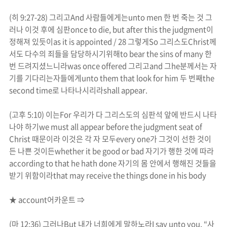
(
히
9:27-28)
그리고
And
사람들에게는
unto men
한 번 죽는 것 그
러나 이것 후에 심판
once to die, but after this the judgment
이
정해져 있듯이
as it is appointed / 28
그렇게
So
그리스도
Christ
께
서도 다수의 죄들을 담당하시기위해
to bear the sins of many
한
번 드려지셨느니라
was once offered
그리고
and
그
he
분께서는 자
기를 기다리는자들에게
unto them that look for him
두 번째
the
second time
로 나타나시리라
shall appear.
(
고후
5:10)
이는
For
우리가 다 그리스도의 심판석 앞에 반드시 나타
나야 하기
we must all appear before the judgment seat of
Christ
때문이라 이것은 각 자 모두
every one
가 그것이 선한 것이
든 나쁜 것이든
whether it be good or bad
자기가 행한 것에 따라
according to that he hath done
자기의 몸 안에서 행해진 것들을
받기 위함이라
that may receive the things done in his body
★
account
어카운트
⇒
(
마
12:36)
그러나
But
내가 너희에게 말하노라
I say unto you
, “
사