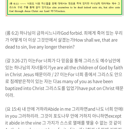
(
롬
6:2)
하나님이 금하시느니라
God forbid.
죄에게 죽어 있는 우리
가 어떻게 더 이상 그것안에서 살겠는가
How shall we, that are
dead to sin, live any longer therein?
(
갈
3:26-27)
이는
For
너희가 다 믿음을 통해 그리스도 예수님안에
있는 하나님의 자녀들이기
ye are all the children of God by faith
in Christ Jesus
때문이라
/ 27
이는
For
너희 중에서 그리스도 안으
로 침례받은적이 있는 자는 다
as many of you as have been
baptized into Christ
그리스도를 입었기
have put on Christ
때문
이라
.
(
요
15:4)
내 안에 거하라
Abide in me
그리하면
and
나도 너희 안에
I
in you
그러하리라
.
그것이 포도나무 안에 거하지 아니하면
except
it abide in the vine
그 가지가 스스로 열매를 맺을 수 없는 것 같이