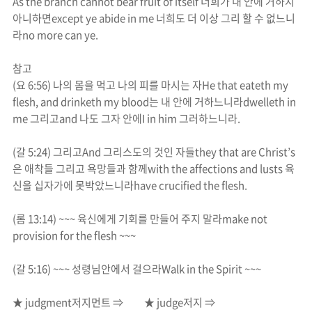
As the branch cannot bear fruit of itself
너희가 내 안에 거하지
아니하면
except ye abide in me
너희도 더 이상 그리 할 수 없느니
라
no more can ye.
참고
(
요
6:56)
나의 몸을 먹고 나의 피를 마시는 자
He that eateth my
flesh, and drinketh my blood
는 내 안에 거하느니라
dwelleth in
me
그리고
and
나도 그자 안에
I in him
그러하느니라
.
(
갈
5:24)
그리고
And
그리스도의 것인 자들
they that are Christ’s
은 애착들 그리고 욕망들과 함께
with the affections and lusts
육
신을 십자가에 못박았느니라
have crucified the flesh.
(
롬
13:14) ~~~
육신에게 기회를 만들어 주지 말라
make not
provision for the flesh ~~~
(
갈
5:16) ~~~
성령님안에서 걸으라
Walk in the Spirit ~~~
★
judgment
저지먼트
⇒
★
judge
저지
⇒