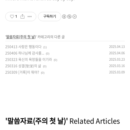
1
구독하기
'
말씀자료(주의 첫 날)
' 카테고리의 다른 글
250413 사랑은 행동이다
2025.04.13
(1)
250406 하나님께 감사를...
2025.04.06
(0)
250323 육신의 욕망들을 이기라
2025.03.23
(0)
250316 성결(聖潔)의 삶
2025.03.16
(0)
250309 [거룩]이 뭐야?
2025.03.09
(0)
'말씀자료(주의 첫 날)'
Related Articles