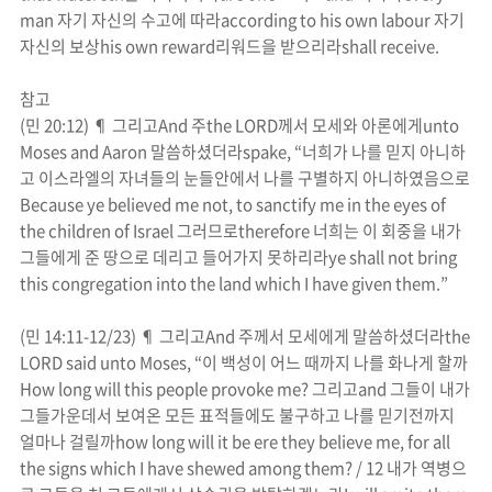
man
자기 자신의 수고에 따라
according to his own labour
자기
자신의 보상
his own reward
리워드
을 받으리라
shall receive.
참고
(
민
20:12) ¶
그리고
And
주
the LORD
께서 모세와 아론에게
unto
Moses and Aaron
말씀하셨더라
spake, “
너희가 나를 믿지 아니하
고 이스라엘의 자녀들의 눈들안에서 나를 구별하지 아니하였음으로
Because ye believed me not, to sanctify me in the eyes of
the children of Israel
그러므로
therefore
너희는 이 회중을 내가
그들에게 준 땅으로 데리고 들어가지 못하리라
ye shall not bring
this congregation into the land which I have given them.”
(
민
14:11-12/23) ¶
그리고
And
주께서 모세에게 말씀하셨더라
the
LORD said unto Moses, “
이 백성이 어느 때까지 나를 화나게 할까
How long will this people provoke me?
그리고
and
그들이 내가
그들가운데서 보여온 모든 표적들에도 불구하고 나를 믿기전까지
얼마나 걸릴까
how long will it be ere they believe me, for all
the signs which I have shewed among them? / 12
내가 역병으