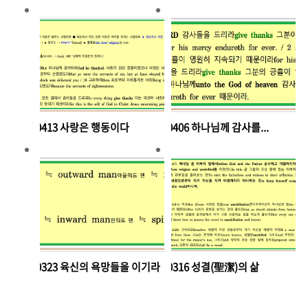
250413 사랑은 행동이다
250406 하나님께 감사를...
250323 육신의 욕망들을 이기라
250316 성결(聖潔)의 삶