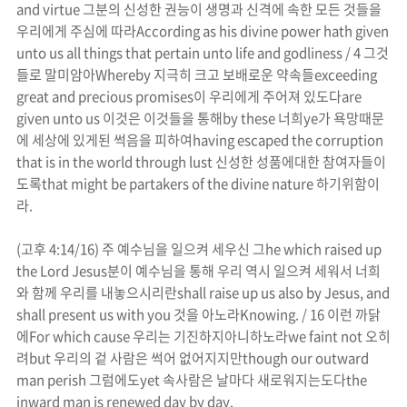
and virtue
그분의 신성한 권능이 생명과 신격에 속한 모든 것들을
우리에게 주심에 따라
According as his divine power hath given
unto us all things that pertain unto life and godliness / 4
그것
들로 말미암아
Whereby
지극히 크고 보배로운 약속들
exceeding
great and precious promises
이 우리에게 주어져 있도다
are
given unto us
이것은 이것들을 통해
by these
너희
ye
가 욕망때문
에 세상에 있게된 썩음을 피하여
having escaped the corruption
that is in the world through lust
신성한 성품에대한 참여자들이
도록
that might be partakers of the divine nature
하기위함이
라
.
(
고후
4:14/16)
주 예수님을 일으켜 세우신 그
he which raised up
the Lord Jesus
분이 예수님을 통해 우리 역시 일으켜 세워서 너희
와 함께 우리를 내놓으시리란
shall raise up us also by Jesus, and
shall present us with you
것을 아노라
Knowing. / 16
이런 까닭
에
For which cause
우리는 기진하지아니하노라
we faint not
오히
려
but
우리의 겉 사람은 썩어 없어지지만
though our outward
man perish
그럼에도
yet
속사람은 날마다 새로워지는도다
the
inward man is renewed day by day.