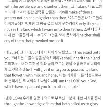
로 그들을 쳐 그들에게서 상속권을 박탈하겠노라
I will smite them
with the pestilence, and disinherit them,
그리고
and
너로 그들
보다 더 크고 더 강한 민족을 만들겠노라
will make of thee a
greater nation and mightier than they. / 23
그들은 내가 그들의
아버지들에게 맹세한 그 땅을 결코 보지 못하리라
Surely they shall
not see the land which I sware unto their fathers
또한 나를 화
나게 한 그들중의 어느 누구도 그것을 보지 못하리라
neither shall
any of them that provoked me see it
(
레
20:24)
그러나
But
내가 너희에게 말했었노라
I have said unto
you, “
너희는 그들의 땅을 상속하리라
Ye shall inherit their land
그리고
and
내가 그것 곧 젖과 꿀이 흐르는 땅을 소유하도록 너희에
게 그것을 주겠노라
I will give it unto you to possess it, a land
that floweth with milk and honey
나는 너희를 다른 백성으로부
터 분리시킨 주 너희의 하나님이니라
I am the LORD your God,
which have separated you from other people.”
(
벧후
1:3-4)
우리를 영광과 덕으로 부르신 그분에 대한 지식을 통해
through the knowledge of him that hath called us to glory