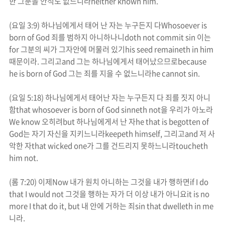
한 그분을 안적도 없느니라
neither known him
.
(
요일
3:9)
하나님에게서 태어 난 자는 누구든지 다
Whosoever is
born of God
죄를 범하지 아니하나니
doth not commit sin
이는
for
그분의 씨가 그자안에 머물러 있기
his seed remaineth in him
때문이라
.
그리고
and
그는 하나님에게서 태어났으므로
because
he is born of God
그는 죄를 지을 수 없느니라
he cannot sin.
(
요일
5:18)
하나님에게서 태어난 자는 누구든지 다 죄를 짓지 아니
함
that whosoever is born of God sinneth not
을 우리가 아노라
We know
오히려
but
하나님에게서 난 자
he that is begotten of
God
는 자기 자신을 지키느니라
keepeth himself,
그리고
and
저 사
악한 자
that wicked one
가 그를 건드리지 못하느니라
toucheth
him not.
(
롬
7:20)
이제
Now
내가 원치 아니하는 그것을 내가 행하면
if I do
that I would not
그것을 행하는 자가 더 이상 내가 아니요
it is no
more I that do it, but
내 안에 거하는 죄
sin that dwelleth in me
니라
.