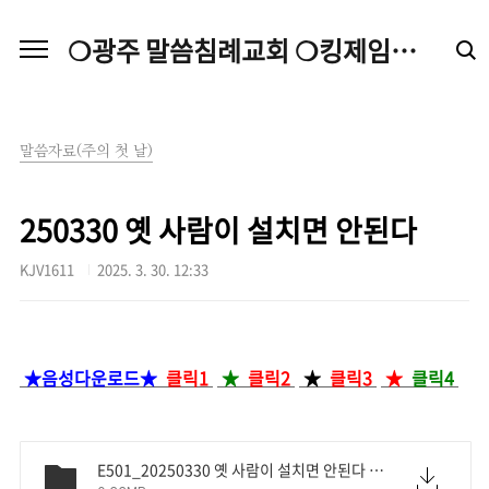
본문 바로가기
❍광주 말씀침례교회 ❍킹제임스성경 ❍독립침례교회
말씀자료(주의 첫 날)
250330 옛 사람이 설치면 안된다
KJV1611
2025. 3. 30. 12:33
★음성다운로드★
클릭1
★
클릭2
★
클릭3
★
클릭4
E501_20250330 옛 사람이 설치면 안된다 구절.hwp