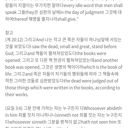
람들이 지껄이는 무가치한 말마다
every idle word that men shall
speak
그들
they
은
심판의 날에
in the day of judgment
그것에 대
하여
thereof
해명을 줄지니라
shall give.”
참고
(
계
20:12)
그리고
And
나는 작고 큰 죽은 자들이 하나님앞에 서있는
것을 보았도다
I saw the dead, small and great, stand before
God;
그리고
and
책들이 펼쳐져있었도다
the books were
opened:
그리고 또 다른 책 한권이 펼쳐져있었는데
and another
book was opened,
그것은 생명의 책이더라
which is the book of
life:
그리고
and
죽은 자들이 자기들의 행위들에 따라 그 책들속에
적힌 그러한 것들로 심판받았도다
the dead were judged out of
those things which were written in the books, according to
their works.
(
요일
3:6)
그분 안에 거하는 자는 누구든지 다
Whosoever abideth
in him
죄를 짓지 아니하나니
sinneth not
죄를 짓는 자는 누구든지
다
whosoever sinneth
그분을 뵌적이 없고
hath not seen him
또