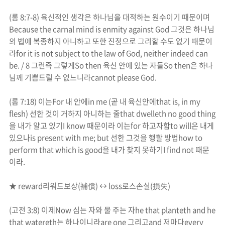
(
롬
8:7-8)
육신적인 생각은 하나님을 대적하는 원수이기 때문이며
Because the carnal mind is enmity against God
그것은 하나님
의 법에 복종하지 아니하고 또한 진정으로 그리할 수도 없기 때문이
라
for it is not subject to the law of God, neither indeed can
be. / 8
그런즉 그렇게
So then
육신 안에 있는 자들
So then
은 하나
님께 기쁨드릴 수 없느니라
cannot please God.
(
롬
7:18)
이는
For
내 안에
in me (
곧 내 육신안에
that is, in my
flesh)
선한 것이 거하지 아니하는 줄
that dwelleth no good thing
을 내가 알고 있기
I know
때문이라 이는
for
하고자함
to will
은 내게
있으나
is present with me; but
선한 그것을 행할 방법
how to
perform that which is good
을 내가 찾지 못하기
I find not
때문
이라
.
★
reward
리워드
보상
(
補償
)
↔
loss
로스
손실
(
損失
)
(
고전
3:8)
이제
Now
심는 자와 물 주는 자
he that planteth and he
that watereth
는 하나이니라
are one
그리고
and
저마다
every