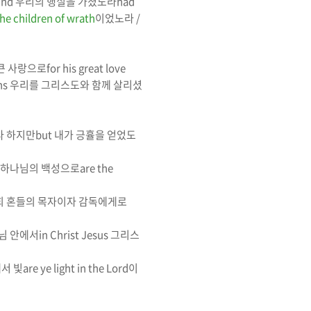
mind
우리의 행실을 가졌노라
had
he children of wrath
이었노라
/
큰 사랑으로
for his great love
ns
우리를 그리스도와 함께 살리셨
다
하지만
but
내가 긍휼을 얻었도
하나님의 백성으로
are the
희 혼들의 목자이자 감독에게로
님 안에서
in Christ Jesus
그리스
서 빛
are ye light in the Lord
이