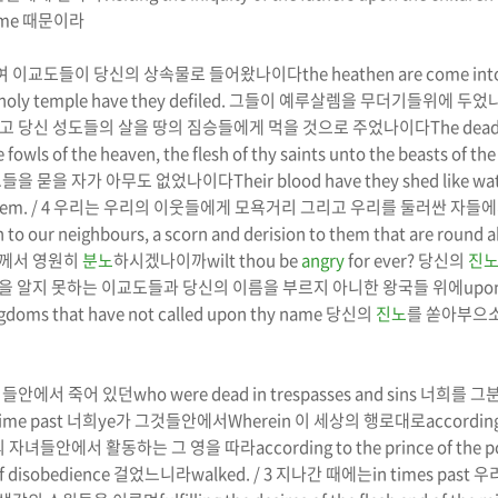
 me
때문이라
여 이교도들이 당신의 상속물로 들어왔나이다
the heathen are come into
holy temple have they defiled.
그들이 예루살렘을 무더기들위에 두었
고 당신 성도들의 살을 땅의 짐승들에게 먹을 것으로 주었나이다
The dead
fowls of the heaven, the flesh of thy saints unto the beasts of the 
그들을 묻을 자가 아무도 없었나이다
Their blood have they shed like w
em. / 4
우리는 우리의 이웃들에게 모욕거리 그리고 우리를 둘러싼 자들
to our neighbours, a scorn and derision to them that are round a
께서 영원히
분노
하시겠나이까
wilt thou be
angry
for ever?
당신의
진
을 알지 못하는 이교도들과 당신의 이름을 부르지 아니한 왕국들 위에
upon
gdoms that have not called upon thy name
당신의
진노
를 쏟아부으
죄들안에서 죽어 있던
who were dead in trespasses and sins
너희를 그
time past
너희
ye
가 그것들안에서
Wherein
이 세상의 행로대로
according
의 자녀들안에서 활동하는 그 영을 따라
according to the prince of the po
of disobedience
걸었느니라
walked. / 3
지나간 때에는
in times past
우