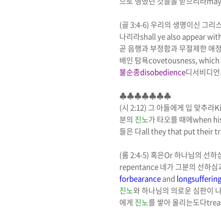
으로 행했던 것들을 받으리라
may 
(
골
3:4-6)
우리의 생명이신 그리
나리라
shall
ye also
appear
wit
곧 음행과 부정함과 무절제한 애정
배인 탐욕
covetousness, which i
불순종
disobedience
디서비디언
♣♣♣♣♣♣♣
(
시
2:12)
그 아들에게 입 맞추라
K
분의
진노
가 타오를 때에
when hi
들은 다
all they that put their t
(
롬
2:4-5)
혹은
Or
하나님의 선하심
repentance
네가 그분의 선하심
forbearance
and
longsufferin
진노
와 하나님의 의로운 심판이 
에게
진노
를 쌓아 올리는도다
trea