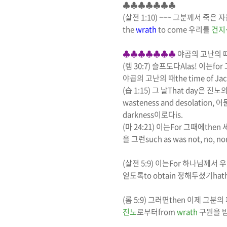
♣♣♣♣♣♣♣
(
살전
1:10) ~~~
그분께서 죽은 
the
wrath
to come
우리를
건지
♣♣♣♣♣♣♣
야곱의 고난의 
(
렘
30:7)
슬프도다
Alas!
이는
for
야곱의 고난의 때
the time of Ja
(
습
1:15)
그 날
That day
은
진노
의
wasteness and desolation,
어
darkness
이로다
is.
(
마
24:21)
이는
For
그때에
then
을 그런
such as was not, no, nor
(
살전
5:9)
이는
For
하나님께서 
얻도록
to obtain
정해두셨기
hat
(
롬
5:9)
그러면
then
이제 그분의 
진노
로부터
from
wrath
구원을 