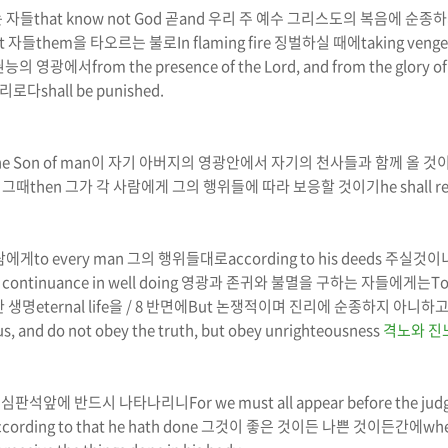
 자들
that know not God
곧
and
우리 주 예수 그리스도의 복음에 순종
st
자들
them
을
타오르는 불로
In flaming fire
징벌하실 때에
taking veng
 권능의 영광에서
from the presence of the Lord, and from the glory o
리로다
shall be punished.
he Son of man
이 자기 아버지의 영광안에서 자기의 천사들과 함께 올 것
d
그때
then
그가
각 사람에게 그의 행위들에 따라 보응할 것이기
he
shall 
람에게
to every man
그의 행위들대로
according to his deeds
주실것이
 continuance in well doing
영광과 존귀와 불멸을 구하는 자들에게는
To
 생명
eternal life
을
/ 8
반면에
But
논쟁적이며 진리에 순종하지 아니하고
s, and do not obey the truth, but obey unrighteousness
격노와 진
 심판석앞에 반드시 나타나리니
For we must all appear before the jud
ccording to that he hath done
그것이 좋은 것이든 나쁜 것이든간에
whe