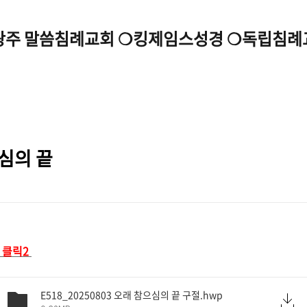
광주 말씀침례교회 ❍킹제임스성경 ❍독립침례
으심의 끝
클릭2
E518_20250803 오래 참으심의 끝 구절.hwp