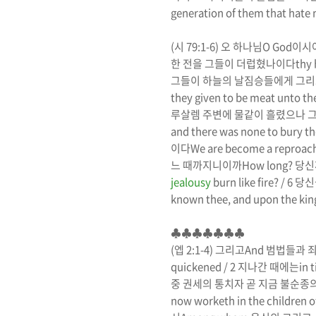
generation of them that hate
(
시
79:1-6)
오 하나님
O God
이시
한 전을 그들이 더럽혔나이다
thy 
그들이 하늘의 날짐승들에게 그리
they given to be meat unto the 
루살렘 주변에 물같이 흘렸으나 
and there was none to bury th
이다
We are become a reproach 
느 때까지니이까
How long?
당신
jealousy
burn like fire? / 6
당신
known thee, and upon the kin
♣♣♣♣♣♣♣
(
엡
2:1-4)
그리고
And
범법들과 
quickened / 2
지나간 때에는
in 
중 권세의 통치자 곧 지금 불순종
now worketh in the children 