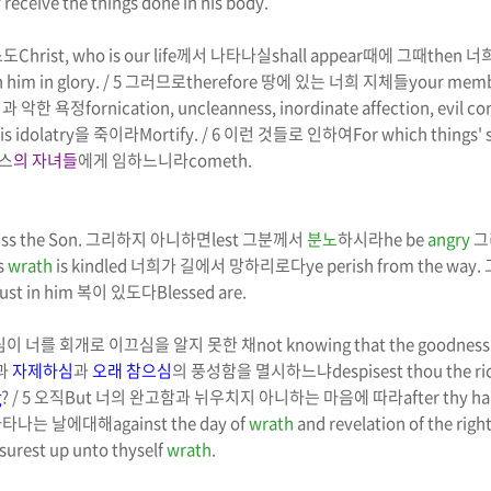
receive the things done in his body.
스도
Christ, who is our life
께서 나타나실
shall appear
때에 그때
then
너
h him
in glory
. / 5
그러므로
therefore
땅에 있는 너희 지체들
your membe
과 악한 욕정
fornication, uncleanness, inordinate affection, evil c
s idolatry
을 죽이라
Mortify
. / 6
이런 것들로 인하여
For which things'
스
의 자녀들
에게 임하느니라
cometh.
iss the Son.
그리하지 아니하면
lest
그분께서
분노
하시라
he be
angry
그
s
wrath
is kindled
너희가 길에서 망하리로다
ye perish from the way.
rust in him
복이 있도다
Blessed are.
이 너를 회개로 이끄심을 알지 못한 채
not knowing that the goodness 
과
자제하심
과
오래 참으심
의 풍성함을 멸시하느냐
despisest thou the ri
g
? / 5
오직
But
너의 완고함과 뉘우치지 아니하는 마음에 따라
after thy h
나타나는 날에대해
against the day of
wrath
and revelation of the rig
surest up unto thyself
wrath
.