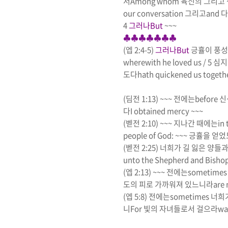
서
Among whom
육신의 그리고
our conversation
그리고
and
다
4
그러나
But
~~~
♣♣♣♣♣♣♣
(
엡
2:4-5)
그러나
But
긍휼이 풍성
wherewith he loved us
/ 5
심지
도다
hath quickened us togethe
(
딤전
1:13) ~~~
전에는
before
신
다
I obtained mercy ~~~
(
벧전
2:10) ~~~
지나간 때에는
in
people of God: ~~~
긍휼을 얻었
(
벧전
2:25)
너희가 길 잃은 양들
unto the Shepherd and Bishop
(
엡
2:13) ~~~
전에는
sometime
도의 피로 가까워져 있느니라
are 
(
엡
5:8)
전에는
sometimes
너희
니
For
빛의 자녀들로서 걸으라
wal