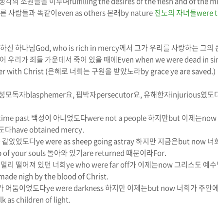
 생각의 소원들을 이루며
fulfilling the desires of the flesh and of the 
른 사람들과 똑같이
even as others
본래
by nature
진노의 자녀들
were t
하신 하나님
God, who is rich in mercy
께서 그가 우리를 사랑하는 그의 
어 우리가 죄들 가운데서 죽어 있을 때에
Even
when we were dead in si
r with Christ (
은혜로 너희는 구원을 받았노라
by grace ye are saved.)
성모독자
blasphemer
요
,
핍박자
persecutor
요
,
유해한자
injurious
였도
 time past
백성이 아니었도다
were not a people
하지만
but
이제는
now
도다
have obtained mercy.
과 같았었도다
ye
were
as sheep going astray
하지만
지금은
but now
너
 of your souls
돌아와 있기
are returned
때문이라
For.
s
멀리 떨어져 있던 너희
ye who were far off
가
이제는
now
그리스도 예수
made nigh by the blood of Christ.
가 어둠이었도다
ye were darkness
하지만
이제는
but now
너희가 주안에
k as children of light.