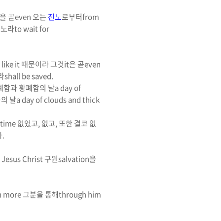
을
곧
even
오는
진노
로부터
from
리노라
to wait for
 like it
때문이라 그것
it
은 곧
even
라
shall be saved.
폐함과 황폐함의 날
a day of
의 날
a day of clouds and thick
 time
없었고
,
없고
,
또한 결코 없
라
.
 Jesus Christ
구원
salvation
을
h more
그분을 통해
through him