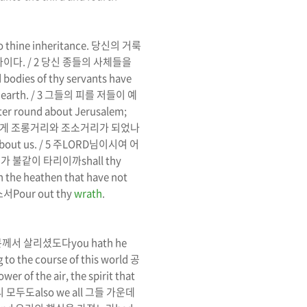
 thine inheritance.
당신의 거룩
나이다
. / 2
당신 종들의 사체들을
 bodies of thy servants have
earth. / 3
그들의 피를 저들이 예
ater round about Jerusalem;
에게 조롱거리와 조소거리가 되었나
bout us. /
5
주
LORD
님이시여 어
노
가 불같이 타리이까
shall thy
 the heathen that have not
소서
Pour out thy
wrath
.
분께서 살리셨도다
you hath he
 to the course of this world
공
wer of the air, the spirit that
리 모두도
also we all
그들 가운데