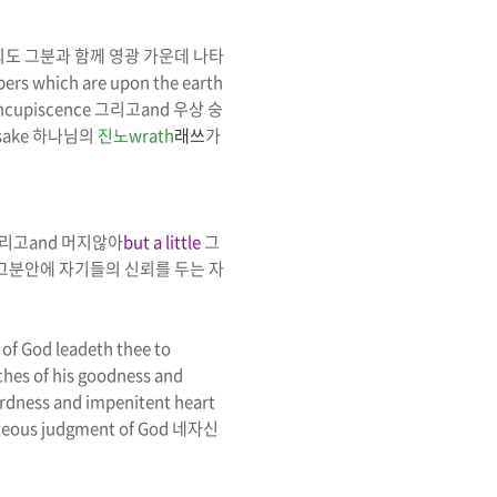
희도 그분과 함께
영광 가운데 나타
rs which are upon the earth
oncupiscence
그리고
and
우상 숭
 sake
하나님의
진노
wrath
래쓰
가
리고
and
머지않아
but a little
그
그분안에 자기들의 신뢰를 두는 자
of God leadeth thee to
ches of his goodness and
ardness and impenitent heart
hteous judgment of God
네자신