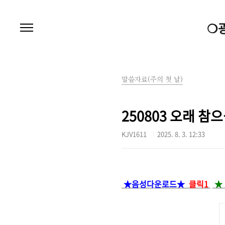
본문 바로가기
❍
말씀자료(주의 첫 날)
250803 오래 참
KJV1611
2025. 8. 3. 12:33
★음성다운로드★
클릭1
★