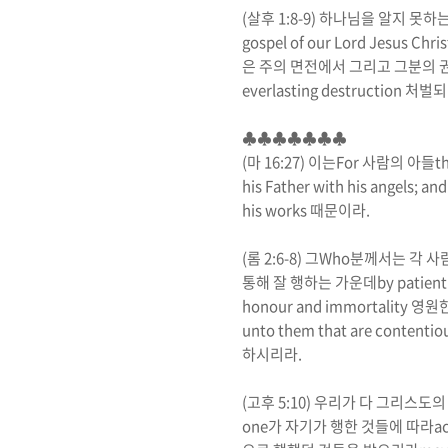
(
살후
1:8-9)
하나님을 알지 못하는
gospel of our Lord Jesus Chri
은 주의 면전에서 그리고 그분의
everlasting destruction
처벌되
♣♣♣♣♣♣♣
(
마
16:27)
이는
For
사람의 아들
t
his Father with his angels; an
his works
때문이라
.
(
롬
2:6-8)
그
Who
분께서는
각 사
통해 잘 행하는 가운데
by patient
honour and immortality
영원한
unto them that are contentiou
하시리라
.
(
고후
5:10)
우리가 다 그리스도의
one
가 자기가 행한 것들에 따라
a