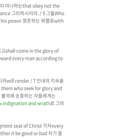
하지 아니하는
that obey not the
eance
그리하시리라
. / 9
그들
Who
f his power
영존하는 파멸로
with
이고
shall come in the glory of
reward every man according to
니라
will render
/ 7
인내의 지속을
 them who seek for glory and
 불의에 순종하는 자들에게는
노
indignation and wrath
로 그러
gment seat of Christ
각자
every
ther it be good or bad
자기 몸