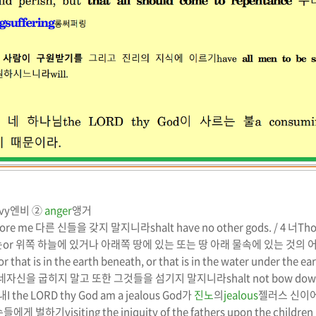
vy
엔비
②
anger
앵거
fore me
다른 신들을 갖지 말지니라
shalt have no other gods. / 4
너
Th
는
or
위쪽 하늘에 있거나 아래쪽 땅에 있는 또는 땅 아래 물속에 있는 것의 
or that is in the earth beneath, or that is in the water under the ea
네자신을 굽히지 말고 또한 그것들을 섬기지 말지니라
shalt not bow down
내
I the LORD thy God am a jealous God
가
진노
의
jealous
젤러스
신이어
자손들에게 벌하기
visiting the iniquity of the fathers upon the children