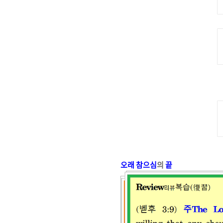
오래 참으심
의
끝