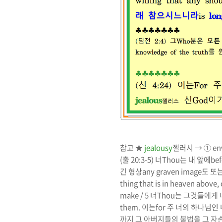
참고
★
jealousy
젤러시
→
①
en
(
출
20:3-5)
너
Thou
는 내 앞에
be
긴 형상
any graven image
도 또
thing that is in heaven above, 
make / 5
너
Thou
는 그것들에게 
them.
이는
for
주 너의 하나님인 
까지 그 아버지들의 불법을 그 