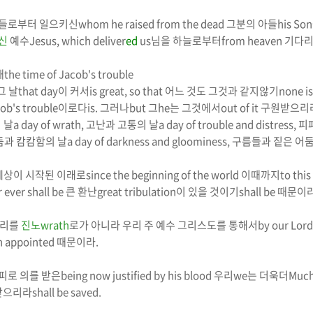
자들로부터 일으키신
whom he raised from the dead
그분의 아들
his Son
신
예수
Jesus, which
deliver
ed
us
님을 하늘로부터
from heaven
기다
때
the time of Jacob's trouble
그 날
that day
이 커서
is great, so that
어느 것도 그것과 같지않기
none is
cob's trouble
이로다
is.
그러나
but
그
he
는 그것에서
out of it
구원받으리
 날
a day of
wrath
,
고난과 고통의 날
a day of trouble and distress,
피
둠과 캄캄함의 날
a day of darkness and gloominess,
구름들과 짙은 어둠
세상이 시작된 이래로
since the beginning of the world
이때까지
to this
 ever shall be
큰 환난
great tribulation
이 있을 것이기
shall be
때문이
우리를
진노
wrath
로가 아니라 우리 주 예수 그리스도를 통해서
by our Lord
h appointed
때문이라
.
피로 의를 받은
being now justified by his blood
우리
we
는 더욱더
Muc
받으리라
shall be saved.