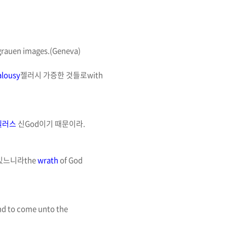
 grauen images.(Geneva)
alousy
젤러시
가증한 것들로
with
젤러스
신
God
이기 때문이라
.
 있느니라
the
wrath
of God
and to come unto the