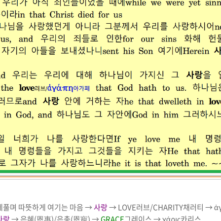
베풀며 따뜻하게 여기는 마음
→
사랑
→
LOVE
러브
/
CHARITY
채러티
→
ἀ
사랑
→
은혜
(
恩惠
)/
은총
(
恩寵
)
→
GRACE
그레이스
→
χάρις
카리스