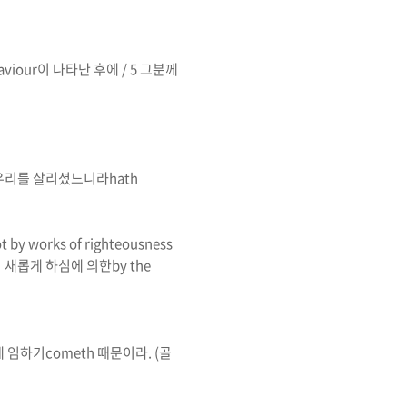
aviour
이 나타난 후에
/ 5
그분께
우리를 살리셨느니라
hath
t by works of righteousness
 새롭게 하심에 의한
by the
게 임하기
cometh
때문이라
.
(
골