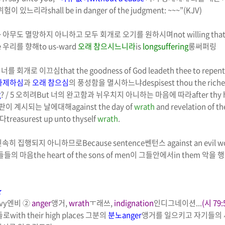
위험이 있느리라
shall be in danger of the judgment: ~~~”
(KJV)
~
아무도 멸망하지 아니하고 모두 회개로 오기를 원하시며
not willing tha
e
우리를 향해
to us-ward
오래 참으시느니라
is
longsuffering
롱써퍼링
 너를 회개로 이끄심
that the goodness of God leadeth thee to repen
자제하심
과
오래 참으심
의 풍성함을 멸시하느냐
despisest thou the rich
g
? / 5
오히려
But
너의 완고함과 뉘우치지 아니하는 마음에 따라
after thy
심판이 계시되는 날에대해
against the day of
wrath
and revelation of t
도다
treasurest up unto thyself
wrath
.
신속히 집행되지 아니하므로
Because
sentence
쎈턴스
against an evil 
들들의 마음
the heart of the sons of men
이 그들안에서
in them
악을 
★
vy
엔비
②
anger
앵거
,
wrath
ㅜ래쓰
,
indignation
인디그네이션
...
(
시
79:
들로
with their high places
그분의
분노
anger
앵거
를 일으키고 자기들의