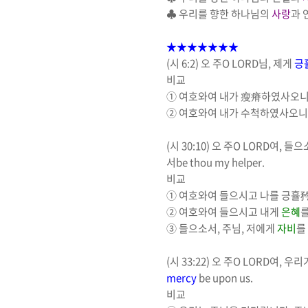
♣
우리를 향한 하나님의
사랑
과 
★★★★★★★
(
시
6:2)
오 주
O LORD
님
,
제게
긍
비교
①
여호와여 내가
瘦瘠
하였사오
②
여호와여 내가 수척하였사오
(
시
30:10)
오 주
O LORD
여
,
들으
서
be thou my
helper
.
비교
①
여호와여 들으시고
나를 긍휼
②
여호와여 들으시고
내게
은혜
③
들으소서
,
주님
,
저에게
자비
를
(
시
33:22)
오 주
O LORD
여
,
우리가
mercy
be upon us.
비교