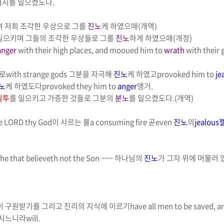
러시
를 일으켰도다
.
며 저희 조각한 우상으로 그를
진노
케 하였으매
(
개역
)
일으키며 그들의 조각한 우상들로 그를
진노
하게 하였으매
(
개정
)
anger
with their high places, and mooued him to
wrath
with their
들로
with strange gods
그분을 자극해
진노
케 하였고
provoked him to
je
노
케 하였도다
provoked they him to
anger
앵거
.
질투
를 일으키고 가증한 것들로 그분의
분노
를 일으켰도다
.(
개역
)
e LORD thy God
이 사르는 불
a consuming fire
곧
even
진노
의
jealous
he that believeth not the Son ~~~
하나님의
진노
가 그자 위에 머물러
이 구원받기를 그리고 진리의 지식에 이르기
have all men to be saved, 
하시느니라
will
.