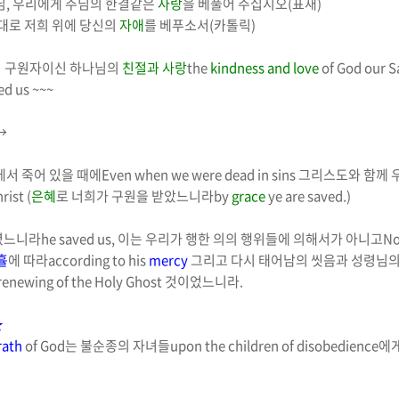
님
,
우리에게 주님의 한결같은
사랑
을 베풀어 주십시오
(
표새
)
그대로
저희 위에 당신의
자애
를 베푸소서
(
카톨릭
)
의 구원자이신
하나님의
친절과 사랑
the
kindness and love
of God
our S
ed us ~~~
→
데서 죽어 있을 때에
Even when we were dead in sins
그리스도와 함께 
rist (
은혜
로 너희가 구원을 받았느니라
by
grace
ye are saved.)
셨느니라
he saved us,
이는 우리가 행한 의의 행위들에 의해서가 아니고
No
휼
에 따라
according to his
mercy
그리고 다시 태어남의 씻음과 성령님의
 renewing of the Holy Ghost
것이었느니라
.
★
rath
of God
는 불순종의 자녀들
upon the children of disobedience
에