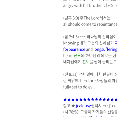
angry
with his brother
심판의 
(
벧후
3:9)
주
The Lord
께서는
~~
all should come to repentanc
(
롬
2:4-5) ~~~
하나님의 선하심이
knowing
네가 그분의 선하심과
forbearance
and
longsufferin
heart
진노
와 하나님의 의로운 
네자신에게
진노
를 쌓아 올리는
(
전
8:11)
악한 일에 대한
판결
이 
런 까닭에
therefore
사람들의 아
fully set to do evil.
★★★★★★★★★★★★★
참고
★
jealousy
젤러시
→
①
en
(
시
78:58)
그들이 자기들의 산당