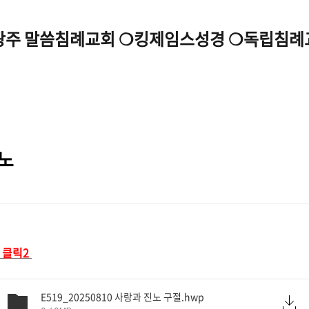
광주 말씀침례교회 ❍킹제임스성경 ❍독립침례
진노
클릭2
E519_20250810 사랑과 진노 구절.hwp