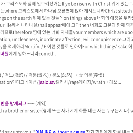
가 그리스도와 함께 일으켜졌거든
If ye be risen with Christ
위에 있는 
에는
where
그리스도께서 하나님 오른편에 앉아 계시느니라
Christ sitteth
ngs on the earth
위에 있는 것들에
on things above
너희의 애정을 두라
ur life
께서 나타나실
shall appear
때에 그때
then
너희도 그분과 함께 영
그러므로
therefore
땅에 있는 너희 지체들
your members which are upon
ation, uncleanness, inordinate affection, evil concupiscence
그리
ry
을 억제하라
Mortify
. / 6
이런 것들로 인하여
For which things' sake
하
자녀들
에게 임하느니라
cometh.
) /
격노
(
激怒
) /
격분
(
激忿
) /
분노
(
忿怒
)
→ ☆
의분
(
義憤
)
nation
인디그
네이
션
/
jealousy
젤러시
/
rage
레이지
/
wrath
ㅜ래쓰
...
심판을 받게되고
~~~
(
개역
)
h a brother or sister
(
형제 또는 자매에게 화를 내는 자는 누구든지 다
)
w
라
I say unto you, “
이유 없이
without a cause
자기 형제에게
화를 내는