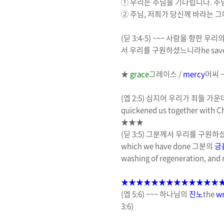
①
우리는 주님을 기다립니다
.
주
②
주님
,
저희가 당신께 바라는 
(
딛
3:4-5) ~~~
사람을 향한 우리
서 우리를 구원하셨느니라
he sav
★
grace
그레이스
/
mercy
머씨
(
엡
2:5)
심지어 우리가 죄들 가운
quickened us together with Ch
★★★
(
딛
3:5)
그분께서 우리를 구원하
which we have done
그분의
긍
washing of regeneration, and
★★★★★★★★★★★★★
(
엡
5:6) ~~~
하나님의
진노
the
w
3:6)