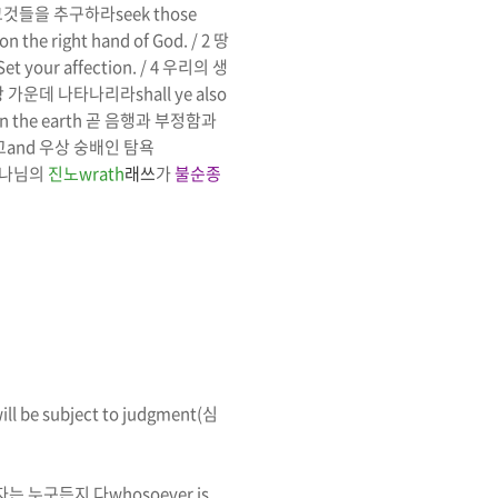
그것들을 추구하라
seek those
 on the right hand of God. / 2
땅
Set your affection. / 4
우리의 생
광 가운데 나타나리라
shall ye also
 the earth
곧 음행과 부정함과
고
and
우상 숭배인 탐욕
나님의
진노
wrath
래쓰
가
불순종
ill be subject to judgment
(
심
자는 누구든지 다
whosoever is