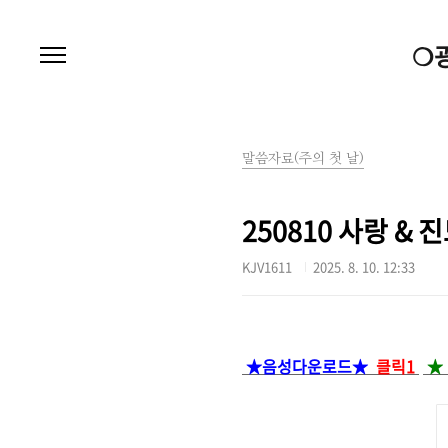
본문 바로가기
❍
말씀자료(주의 첫 날)
250810 사랑 & 
KJV1611
2025. 8. 10. 12:33
★음성다운로드★
클릭1
★