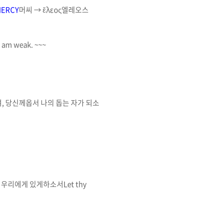
ERCY
머씨
→
ἔ
λεος
엘레오스
 I am weak. ~~~
여
,
당신께옵서 나의
돕는 자
가 되소
 우리에게 있게하소서
Let thy