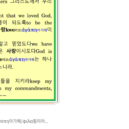
γάπη
아가페
/
φιλία
필리아
...