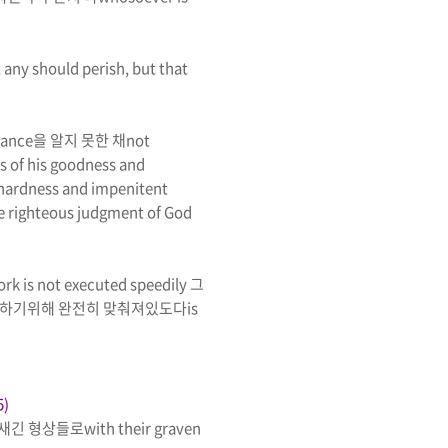
t any should perish, but that
tance
을 알지 못한 채
not
es of his goodness and
 hardness and impenitent
he righteous judgment of God
work is not executed speedily
그
행하기위해 완전히 맞춰져있도다
is
5)
 새긴 형상들로
with their graven