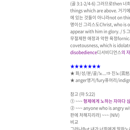
(
골
3:1-2/4-6)
그러므로
then
너희
things which are above.
거기
에 있는 것들이 아니라
not on thi
명이신 그리스도
Christ, who is o
appear with him in glory
. / 5
무절제한 애정과 악한 욕정
fornic
covetousness, which is idolat
disobedience
디서비디언스
의 
★★★★★★★
★
화
/
성
/
분
/
골
/
노
...
⇒
진노
(
震怒
★
anger
앵거
/
fury
퓨
어리
/
indig
참고
(
마
5:22)
⓵
~~~
형제에게 노하는 자마다 
⓶
~~~ anyone who is angry wit
판에 처해지리라
)
~~~
(NIV)
비교
그러나
But
내가 너희에게 말하노