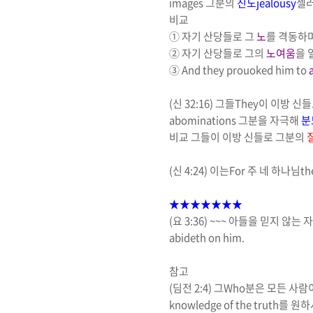
images
그분의
진노
jealousy
젤
비교
①
자기 산당들로 그
노
를 격동하
②
자기 산당들로 그의
노여움
을 
③
And they prouoked him to
(
신
32:16)
그들
They
이 이방 신
abominations
그분을 자극해
분
비교
그들이 이방 신들로 그분의
(
신
4:24)
이는
For
주 네 하나님
th
★★★★★★★
(
요
3:36) ~~~
아들을 믿지 않는 자
abideth on him.
참고
(
딤전
2:4)
그
Who
분은 모든 사람
knowledge of the truth
를 원