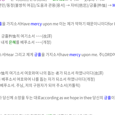
연민
/
동정
(
불쌍히 여김
)/
도움과 관용
(
용서
)
→
자비
(
慈悲
)/
긍휼
(
矜恤
)
→
M
휼
을 가지소서
Have
mercy
upon me
이는 제가 약하기 때문이니이다
for
니
긍휼
矜恤
히 여기소서
~~~(
改譯
)
니
내게
은혜
를 베푸소서
~~~(
개정
)
소서
Hear
그리고 제게
긍휼
을 가지소서
have
mercy
upon me.
주
LORD
矜恤
히 여기소서
여호와여 나의
돕는
者
가 되소서 하였나이다
(
改譯
)
를 베푸소서
여호와여 나를
돕는 자
가 되소서 하였나이다
(
개정
)
 베푸소서
.
주님
,
저의
구원자
가 되어 주소서
(
카톨릭
)
 당신께 소망을 두는 대로
according as we hope in thee
당신의
긍휼
이